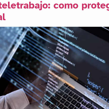
teletrabajo: como prote
al