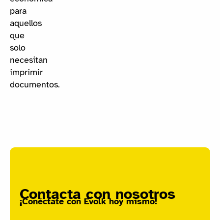
para
aquellos
que
solo
necesitan
imprimir
documentos.
Contacta con nosotros
¡Conéctate con Evolk hoy mismo!