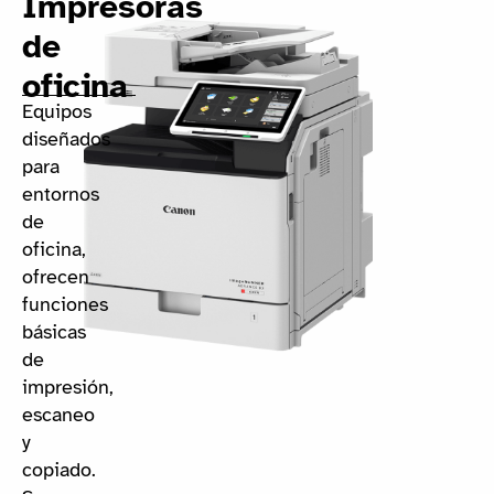
Impresoras
de
oficina​
Equipos
diseñados
para
entornos
de
oficina,
ofrecen
funciones
básicas
de
impresión,
escaneo
y
copiado.