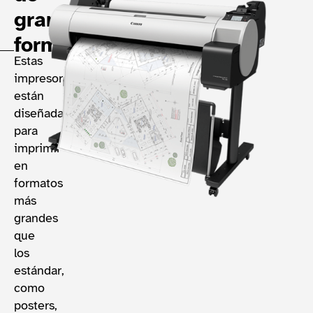
gran
formato
Estas
impresoras
están
diseñadas
para
imprimir
en
formatos
más
grandes
que
los
estándar,
como
posters,