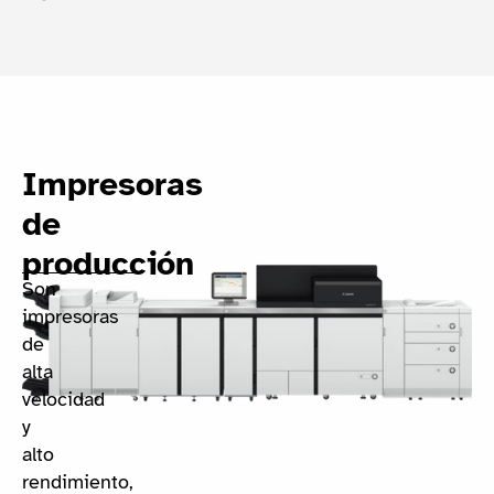
Impresoras
de
producción
Son
impresoras
de
alta
velocidad
y
alto
rendimiento,