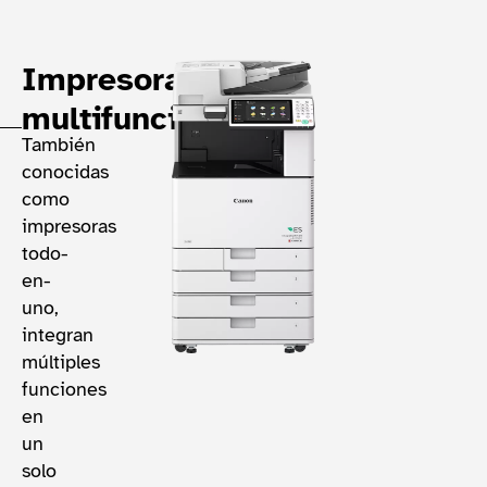
Impresoras
multifunción
También
conocidas
como
impresoras
todo-
en-
uno,
integran
múltiples
funciones
en
un
solo