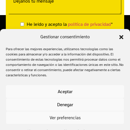
He leído y acepto la
política de privacidad
*
Acepto recibir mensajes de SMS y/o
Gestionar consentimiento
Whatsapp
*
Para ofrecer las mejores experiencias, utilizamos tecnologías como las
cookies para almacenar y/o acceder a la información del dispositivo. El
consentimiento de estas tecnologías nos permitirá procesar datos como el
comportamiento de navegación o las identificaciones únicas en este sitio. No
consentir o retirar el consentimiento, puede afectar negativamente a ciertas
características y funciones.
Aceptar
Denegar
Ver preferencias