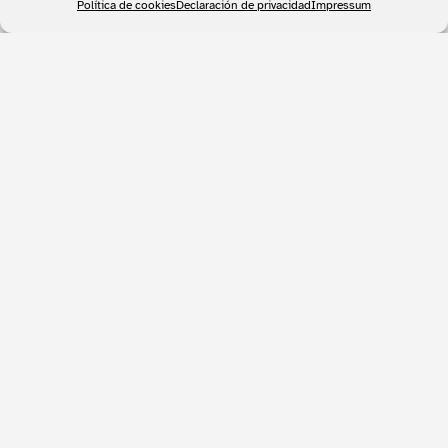
Política de cookies
Declaración de privacidad
Impressum
Gestión Documental
Transformamos tu negocio con
soluciones de automatización eficientes
y personalizadas.